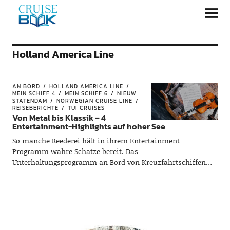
CRUISEBOOK
Holland America Line
AN BORD
HOLLAND AMERICA LINE
MEIN SCHIFF 4
MEIN SCHIFF 6
NIEUW
STATENDAM
NORWEGIAN CRUISE LINE
REISEBERICHTE
TUI CRUISES
Von Metal bis Klassik – 4
Entertainment-Highlights auf hoher See
So manche Reederei hält in ihrem Entertainment
Programm wahre Schätze bereit. Das
Unterhaltungsprogramm an Bord von Kreuzfahrtschiffen
reicht von Broadway-Shows über prominente Gastkünstler
bis hin zu Themenkreuzfahrten. Wir werfen einen Blick auf
unsere Highlights.