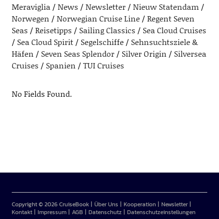
Meraviglia
News
Newsletter
Nieuw Statendam
Norwegen
Norwegian Cruise Line
Regent Seven
Seas
Reisetipps
Sailing Classics
Sea Cloud Cruises
Sea Cloud Spirit
Segelschiffe
Sehnsuchtsziele &
Häfen
Seven Seas Splendor
Silver Origin
Silversea
Cruises
Spanien
TUI Cruises
No Fields Found.
Copyright © 2026 CruiseBook
Über Uns
Kooperation
Newsletter
Kontakt
Impressum
AGB
Datenschutz
Datenschutzeinstellungen