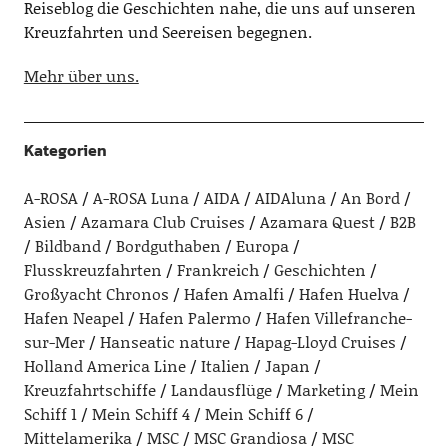
Reiseblog die Geschichten nahe, die uns auf unseren
Kreuzfahrten und Seereisen begegnen.
Mehr über uns.
Kategorien
A-ROSA
A-ROSA Luna
AIDA
AIDAluna
An Bord
Asien
Azamara Club Cruises
Azamara Quest
B2B
Bildband
Bordguthaben
Europa
Flusskreuzfahrten
Frankreich
Geschichten
Großyacht Chronos
Hafen Amalfi
Hafen Huelva
Hafen Neapel
Hafen Palermo
Hafen Villefranche-
sur-Mer
Hanseatic nature
Hapag-Lloyd Cruises
Holland America Line
Italien
Japan
Kreuzfahrtschiffe
Landausflüge
Marketing
Mein
Schiff 1
Mein Schiff 4
Mein Schiff 6
Mittelamerika
MSC
MSC Grandiosa
MSC