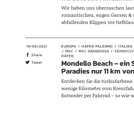
Wir haben uns überraschen las
romantischen, engen Gassen & s
abfallenden Klippen vor tiefbla
Kreuzfahrt Urlauber liegt dieses
Fleckchen Erde leicht erreichbar
Stunde vom Hafen in Neapel ent
19/06/2021
EUROPA
HAFEN PALERMO
ITALIEN
MSC
MSC GRANDIOSA
SEHNSUCH
Share
HÄFEN
Mondello Beach – ein
Tweet
Paradies nur 11 km vo
Entdecken Sie die türkisfarbene
wenige Kilometer vom Kreuzfahr
Entweder per Fahrrad – so wie w
Bus und Taxi sehr einfach erreic