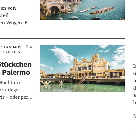
sen von
teil
uen Wogen. Für
 bildhübsche
 nur eine
fernt.
LANDAUSFLÜGE
TSZIELE &
 Stückchen
I
n Palermo
G
u
 Bucht nur
d
tanleger.
a
ir – oder per
b
hbar.
M