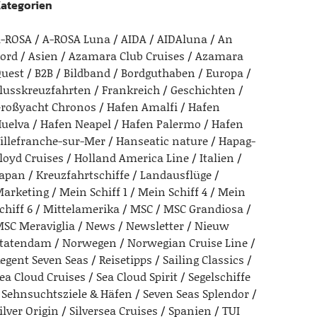
ategorien
-ROSA
A-ROSA Luna
AIDA
AIDAluna
An
ord
Asien
Azamara Club Cruises
Azamara
uest
B2B
Bildband
Bordguthaben
Europa
lusskreuzfahrten
Frankreich
Geschichten
roßyacht Chronos
Hafen Amalfi
Hafen
uelva
Hafen Neapel
Hafen Palermo
Hafen
illefranche-sur-Mer
Hanseatic nature
Hapag-
loyd Cruises
Holland America Line
Italien
apan
Kreuzfahrtschiffe
Landausflüge
arketing
Mein Schiff 1
Mein Schiff 4
Mein
chiff 6
Mittelamerika
MSC
MSC Grandiosa
SC Meraviglia
News
Newsletter
Nieuw
tatendam
Norwegen
Norwegian Cruise Line
egent Seven Seas
Reisetipps
Sailing Classics
ea Cloud Cruises
Sea Cloud Spirit
Segelschiffe
Sehnsuchtsziele & Häfen
Seven Seas Splendor
ilver Origin
Silversea Cruises
Spanien
TUI