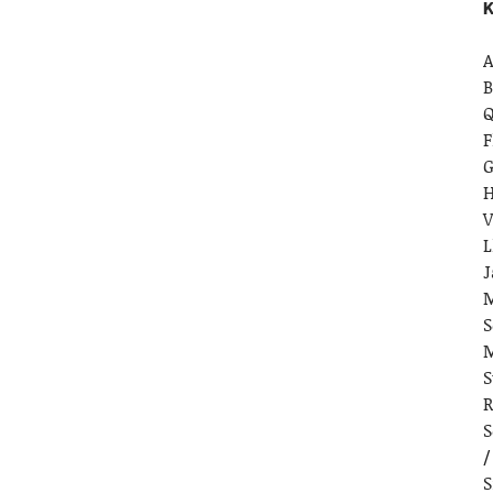
K
A
B
Q
F
G
H
V
L
J
M
S
M
S
R
S
S