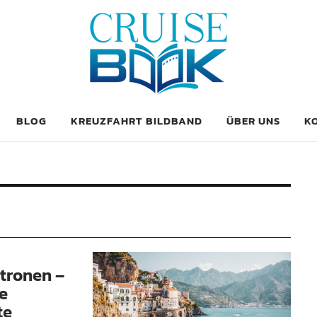
OK
BLOG
KREUZFAHRT BILDBAND
ÜBER UNS
K
tronen –
ie
te