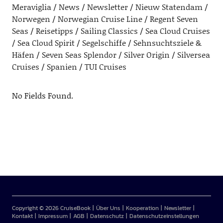
Meraviglia
News
Newsletter
Nieuw Statendam
Norwegen
Norwegian Cruise Line
Regent Seven
Seas
Reisetipps
Sailing Classics
Sea Cloud Cruises
Sea Cloud Spirit
Segelschiffe
Sehnsuchtsziele &
Häfen
Seven Seas Splendor
Silver Origin
Silversea
Cruises
Spanien
TUI Cruises
No Fields Found.
Copyright © 2026 CruiseBook
Über Uns
Kooperation
Newsletter
Kontakt
Impressum
AGB
Datenschutz
Datenschutzeinstellungen