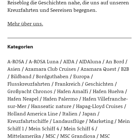
Reiseblog die Geschichten nahe, die uns auf unseren
Kreuzfahrten und Seereisen begegnen.
Mehr über uns.
Kategorien
A-ROSA
A-ROSA Luna
AIDA
AIDAluna
An Bord
Asien
Azamara Club Cruises
Azamara Quest
B2B
Bildband
Bordguthaben
Europa
Flusskreuzfahrten
Frankreich
Geschichten
Großyacht Chronos
Hafen Amalfi
Hafen Huelva
Hafen Neapel
Hafen Palermo
Hafen Villefranche-
sur-Mer
Hanseatic nature
Hapag-Lloyd Cruises
Holland America Line
Italien
Japan
Kreuzfahrtschiffe
Landausflüge
Marketing
Mein
Schiff 1
Mein Schiff 4
Mein Schiff 6
Mittelamerika
MSC
MSC Grandiosa
MSC