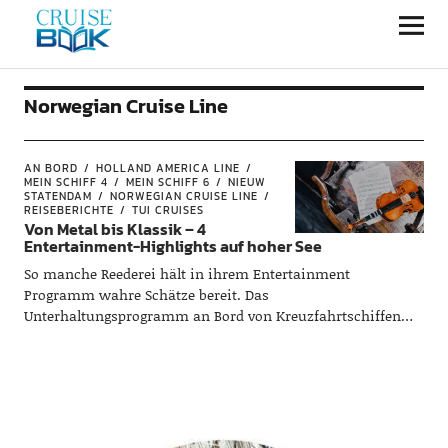
CRUISEBOOK
Norwegian Cruise Line
AN BORD
HOLLAND AMERICA LINE
MEIN SCHIFF 4
MEIN SCHIFF 6
NIEUW
STATENDAM
NORWEGIAN CRUISE LINE
REISEBERICHTE
TUI CRUISES
Von Metal bis Klassik – 4
Entertainment-Highlights auf hoher See
So manche Reederei hält in ihrem Entertainment
Programm wahre Schätze bereit. Das
Unterhaltungsprogramm an Bord von Kreuzfahrtschiffen
reicht von Broadway-Shows über prominente Gastkünstler
bis hin zu Themenkreuzfahrten. Wir werfen einen Blick auf
unsere Highlights.