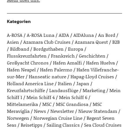
Kategorien
A-ROSA
A-ROSA Luna
AIDA
AIDAluna
An Bord
Asien
Azamara Club Cruises
Azamara Quest
B2B
Bildband
Bordguthaben
Europa
Flusskreuzfahrten
Frankreich
Geschichten
Großyacht Chronos
Hafen Amalfi
Hafen Huelva
Hafen Neapel
Hafen Palermo
Hafen Villefranche-
sur-Mer
Hanseatic nature
Hapag-Lloyd Cruises
Holland America Line
Italien
Japan
Kreuzfahrtschiffe
Landausflüge
Marketing
Mein
Schiff 1
Mein Schiff 4
Mein Schiff 6
Mittelamerika
MSC
MSC Grandiosa
MSC
Meraviglia
News
Newsletter
Nieuw Statendam
Norwegen
Norwegian Cruise Line
Regent Seven
Seas
Reisetipps
Sailing Classics
Sea Cloud Cruises