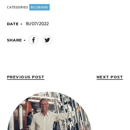
CATEGORIES
BILDBAND
16/07/2022
DATE
SHARE
Share
Tweet
on
this
Facebook
PREVIOUS POST
NEXT POST