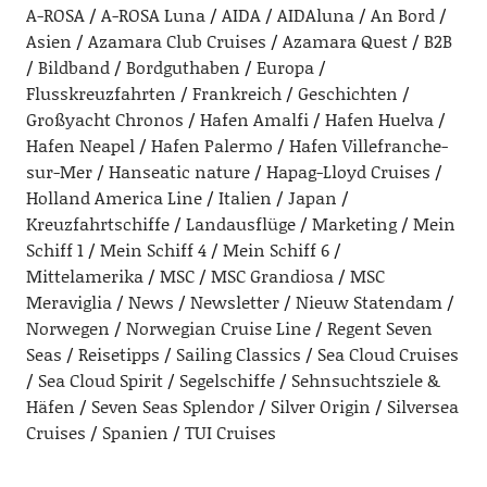
A-ROSA
A-ROSA Luna
AIDA
AIDAluna
An Bord
Asien
Azamara Club Cruises
Azamara Quest
B2B
Bildband
Bordguthaben
Europa
Flusskreuzfahrten
Frankreich
Geschichten
Großyacht Chronos
Hafen Amalfi
Hafen Huelva
Hafen Neapel
Hafen Palermo
Hafen Villefranche-
sur-Mer
Hanseatic nature
Hapag-Lloyd Cruises
Holland America Line
Italien
Japan
Kreuzfahrtschiffe
Landausflüge
Marketing
Mein
Schiff 1
Mein Schiff 4
Mein Schiff 6
Mittelamerika
MSC
MSC Grandiosa
MSC
Meraviglia
News
Newsletter
Nieuw Statendam
Norwegen
Norwegian Cruise Line
Regent Seven
Seas
Reisetipps
Sailing Classics
Sea Cloud Cruises
Sea Cloud Spirit
Segelschiffe
Sehnsuchtsziele &
Häfen
Seven Seas Splendor
Silver Origin
Silversea
Cruises
Spanien
TUI Cruises