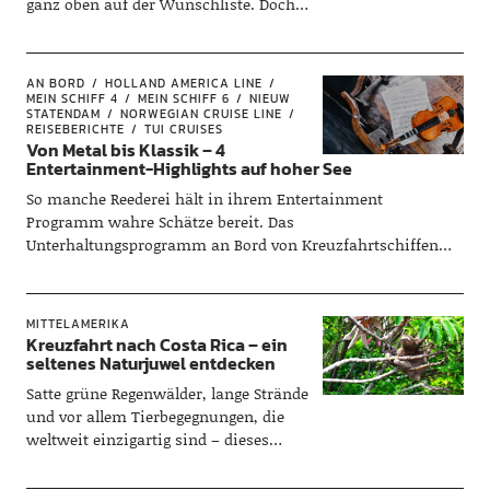
ganz oben auf der Wunschliste. Doch
Norwegen hat noch mehr zu bieten!
Ein…
AN BORD
HOLLAND AMERICA LINE
MEIN SCHIFF 4
MEIN SCHIFF 6
NIEUW
STATENDAM
NORWEGIAN CRUISE LINE
REISEBERICHTE
TUI CRUISES
Von Metal bis Klassik – 4
Entertainment-Highlights auf hoher See
So manche Reederei hält in ihrem Entertainment
Programm wahre Schätze bereit. Das
Unterhaltungsprogramm an Bord von Kreuzfahrtschiffen
reicht von Broadway-Shows über prominente Gastkünstler
bis hin zu Themenkreuzfahrten. Wir werfen einen Blick auf
unsere Highlights.
MITTELAMERIKA
Kreuzfahrt nach Costa Rica – ein
seltenes Naturjuwel entdecken
Satte grüne Regenwälder, lange Strände
und vor allem Tierbegegnungen, die
weltweit einzigartig sind – dieses
zentralamerikanische Land hat uns in
den Bann gezogen. Ein