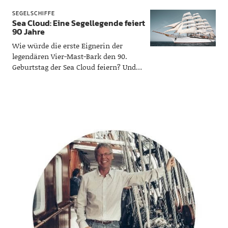
Erfahrungsbericht über ein
SEGELSCHIFFE
Kreuzfahrtziel mit Fernweh-Garantie.
Sea Cloud: Eine Segellegende feiert
90 Jahre
Wie würde die erste Eignerin der
legendären Vier-Mast-Bark den 90.
Geburtstag der Sea Cloud feiern? Und
was hat eben diese Dame, Marjorie
Merriweather Post, mit Donald Trump
zu tun?