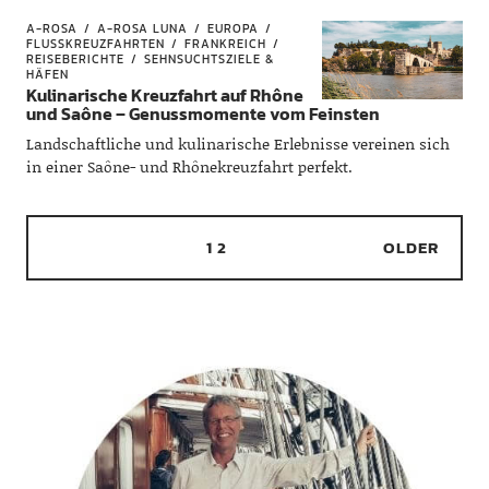
Hintergrund das Rauschen des Meeres.
A-ROSA
A-ROSA LUNA
EUROPA
Doch die Dominikanische Republik hat
FLUSSKREUZFAHRTEN
FRANKREICH
REISEBERICHTE
SEHNSUCHTSZIELE &
noch so viel mehr zu bieten.
HÄFEN
Kulinarische Kreuzfahrt auf Rhône
und Saône – Genussmomente vom Feinsten
Landschaftliche und kulinarische Erlebnisse vereinen sich
in einer Saône- und Rhônekreuzfahrt perfekt.
1
2
OLDER