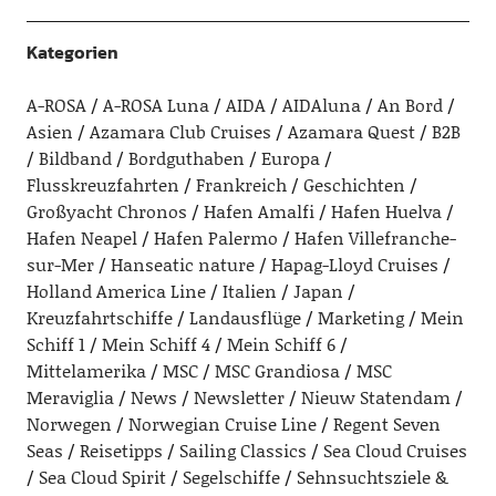
Kategorien
A-ROSA
A-ROSA Luna
AIDA
AIDAluna
An Bord
Asien
Azamara Club Cruises
Azamara Quest
B2B
Bildband
Bordguthaben
Europa
Flusskreuzfahrten
Frankreich
Geschichten
Großyacht Chronos
Hafen Amalfi
Hafen Huelva
Hafen Neapel
Hafen Palermo
Hafen Villefranche-
sur-Mer
Hanseatic nature
Hapag-Lloyd Cruises
Holland America Line
Italien
Japan
Kreuzfahrtschiffe
Landausflüge
Marketing
Mein
Schiff 1
Mein Schiff 4
Mein Schiff 6
Mittelamerika
MSC
MSC Grandiosa
MSC
Meraviglia
News
Newsletter
Nieuw Statendam
Norwegen
Norwegian Cruise Line
Regent Seven
Seas
Reisetipps
Sailing Classics
Sea Cloud Cruises
Sea Cloud Spirit
Segelschiffe
Sehnsuchtsziele &