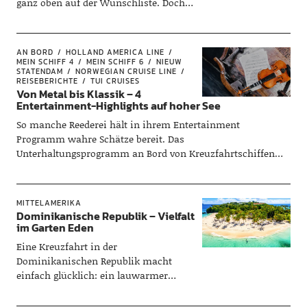
ganz oben auf der Wunschliste. Doch
Norwegen hat noch mehr zu bieten!
Ein…
AN BORD
HOLLAND AMERICA LINE
MEIN SCHIFF 4
MEIN SCHIFF 6
NIEUW
STATENDAM
NORWEGIAN CRUISE LINE
REISEBERICHTE
TUI CRUISES
Von Metal bis Klassik – 4
Entertainment-Highlights auf hoher See
So manche Reederei hält in ihrem Entertainment
Programm wahre Schätze bereit. Das
Unterhaltungsprogramm an Bord von Kreuzfahrtschiffen
reicht von Broadway-Shows über prominente Gastkünstler
bis hin zu Themenkreuzfahrten. Wir werfen einen Blick auf
unsere Highlights.
MITTELAMERIKA
Dominikanische Republik – Vielfalt
im Garten Eden
Eine Kreuzfahrt in der
Dominikanischen Republik macht
einfach glücklich: ein lauwarmer
Abend an der Hafenpromenade,
Livemusik vor bunten Häusern, im